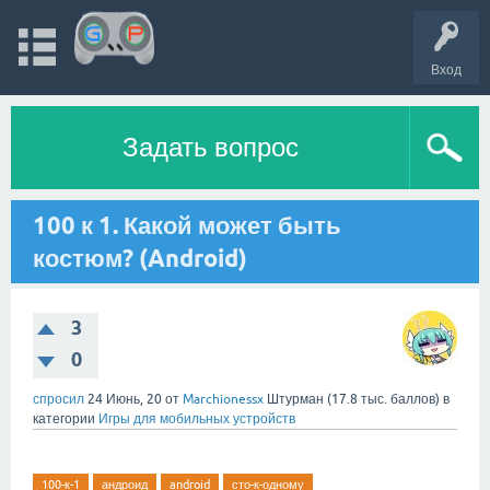
Вход
Задать вопрос
100 к 1. Какой может быть
костюм? (Android)
3
0
спросил
24 Июнь, 20
от
Marchionessx
Штурман
(
17.8 тыс.
баллов)
в
категории
Игры для мобильных устройств
100-к-1
андроид
android
сто-к-одному