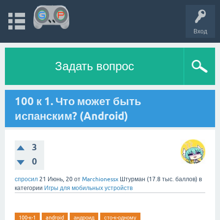
Вход
Задать вопрос
100 к 1. Что может быть
испанским? (Android)
3
0
спросил
21 Июнь, 20
от
Marchionessx
Штурман
(
17.8 тыс.
баллов)
в
категории
Игры для мобильных устройств
100-к-1
android
андроид
сто-к-одному