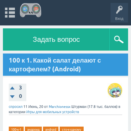
Вход
Задать вопрос
100 к 1. Какой салат делают с
картофелем? (Android)
3
0
спросил
11 Июнь, 20
от
Marchionessx
Штурман
(
17.8 тыс.
баллов)
в
категории
Игры для мобильных устройств
100-к-1
андроид
android
сто-к-одному