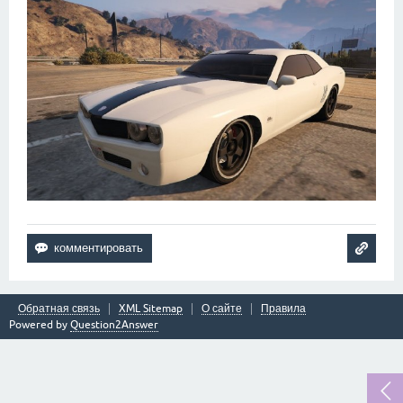
Обратная связь
XML Sitemap
О сайте
Правила
Powered by
Question2Answer