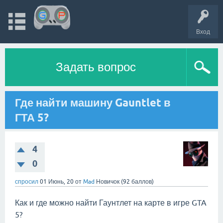
Вход
Задать вопрос
Где найти машину Gauntlet в
ГТА 5?
4
0
спросил
01 Июнь, 20
от
Mad
Новичок
(
92
баллов)
Как и где можно найти Гаунтлет на карте в игре GTA
5?