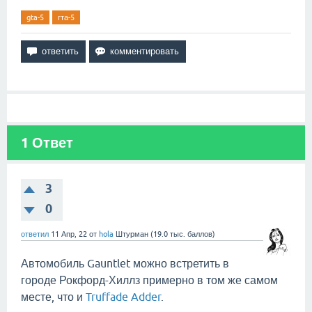
gta-5
гта-5
1
Ответ
3
0
ответил
11 Апр, 22
от
hola
Штурман
(
19.0 тыс.
баллов)
Автомобиль Gauntlet можно встретить в
городе Рокфорд-Хиллз примерно в том же самом
месте, что и
Truffade Adder
.