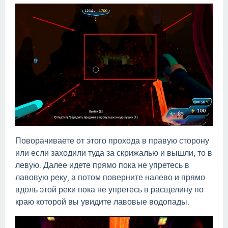
Поворачиваете от этого прохода в правую сторону
или если заходили туда за скрижалью и вышли, то в
левую. Далее идете прямо пока не упретесь в
лавовую реку, а потом поверните налево и прямо
вдоль этой реки пока не упретесь в расщелину по
краю которой вы увидите лавовые водопады.