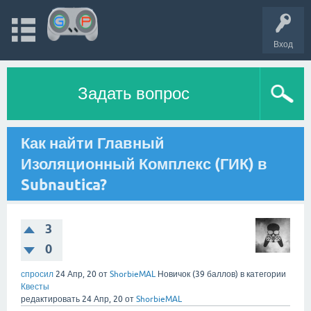
Вход
Задать вопрос
Как найти Главный
Изоляционный Комплекс (ГИК) в
Subnautica?
3
0
спросил
24 Апр, 20
от
ShorbieMAL
Новичок
(
39
баллов)
в категории
Квесты
редактировать
24 Апр, 20
от
ShorbieMAL