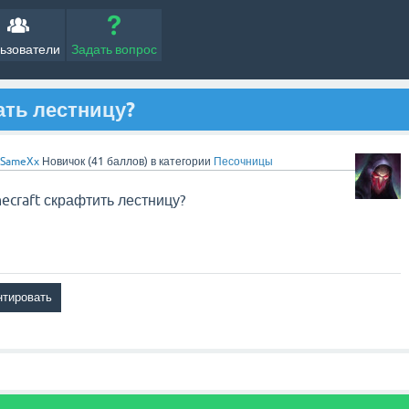
ьзователи
Задать вопрос
ать лестницу?
aSameXx
Новичок
(
41
баллов)
в категории
Песочницы
necraft
скрафтить
лестницу
?