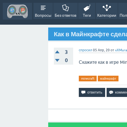
Вопросы
Без ответов
Теги
Категории
Пол
Как в Майнкрафте сдел
спросил
05 Апр, 20
от
xXMur
3
0
Скажите к
ак
в игре Mi
minecraft
майнкрафт