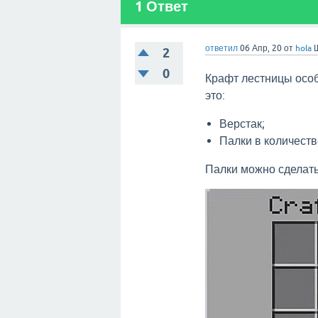
1
Ответ
ответил
06 Апр, 20
от
hola
2
0
Крафт лестницы особ
это:
Верстак;
Палки в количеств
Палки можно сделать 