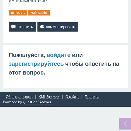
им пользоваться?
minecraft
майнкрафт
Пожалуйста,
войдите
или
зарегистрируйтесь
чтобы ответить на
этот вопрос.
Обратная связь
XML Sitemap
О сайте
Правила
Powered by
Question2Answer