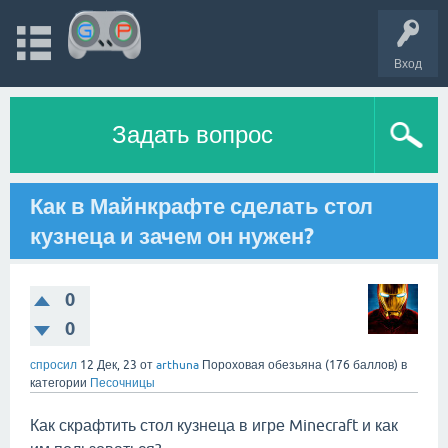
Вход
Задать вопрос
Как в Майнкрафте сделать стол
кузнеца и зачем он нужен?
0
0
спросил
12 Дек, 23
от
arthuna
Пороховая обезьяна
(
176
баллов)
в
категории
Песочницы
Как скрафтить стол кузнеца в игре Minecraft и как