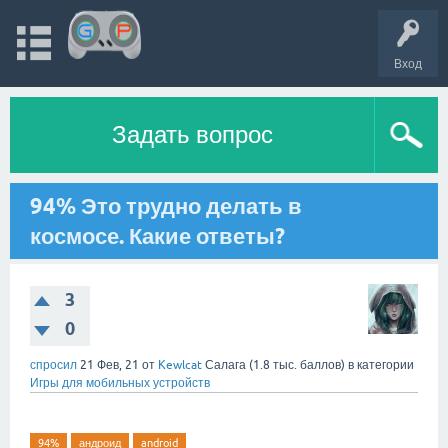
Вход
Задать вопрос
94% Это трудно делать в
космосе. Какие ответы?
3
0
спросил
21 Фев, 21
от
Kewlcat
Салага
(
1.8 тыс.
баллов)
в категории
Игры для мобильных устройств
94%
андроид
android