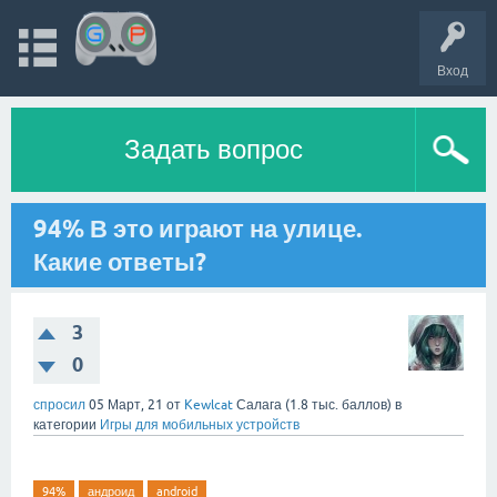
Вход
Задать вопрос
94% В это играют на улице.
Какие ответы?
3
0
спросил
05 Март, 21
от
Kewlcat
Салага
(
1.8 тыс.
баллов)
в
категории
Игры для мобильных устройств
94%
андроид
android