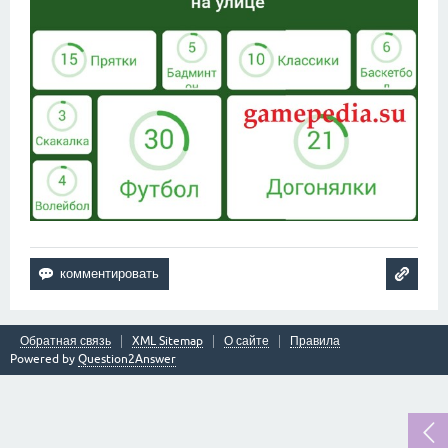
Обратная связь
XML Sitemap
О сайте
Правила
Powered by
Question2Answer