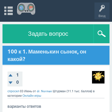
Вход
Задать вопрос
100 к 1. Маменькин сынок, он
какой?
1
0
спросил
03 Июнь
от
dr. Norman
Штурман
(
11.1 тыс.
баллов)
в
категории
Онлайн-игры
варианты ответов