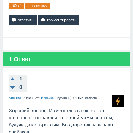
100-к-1
сто-к-одному
1
Ответ
1
0
ответил
03 Июнь
от
Незнайка
Штурман
(
17.1 тыс.
баллов)
Хороший вопрос. Маменькин сынок это тот,
кто полностью зависит от своей мамы во всём,
будучи даже взрослым. Во дворе так называют
слабаков.