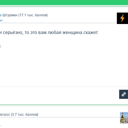
а
Штурман
(
17.1 тыс.
баллов)
an
и серьёзно, то это вам любая женщина скажет:
й
атрос
(
3.7 тыс.
баллов)
: