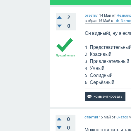
ответил
14 Май
от
Незнайк
2
выбран
16 Май
от
dr. Norm
0
Он видный), ну а есл
1. Представительны
2. Красивый
Лучший ответ
3. Привлекательный
4. Умный
5. Солидный
6. Серьёзный
ответил
15 Май
от
Знаток
М
0
0
Можно ответить и так