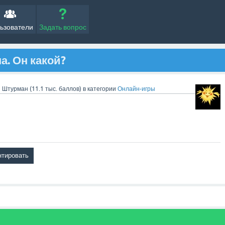
ьзователи
Задать вопрос
а. Он какой?
n
Штурман
(
11.1 тыс.
баллов)
в категории
Онлайн-игры