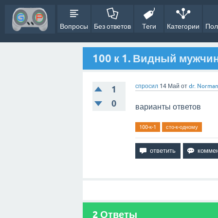
Вопросы
Без ответов
Теги
Категории
Пол
100 к 1. Видный мужчин
спросил
14 Май
от
dr. Norma
1
0
варианты ответов
100-к-1
сто-к-одному
2
Ответы