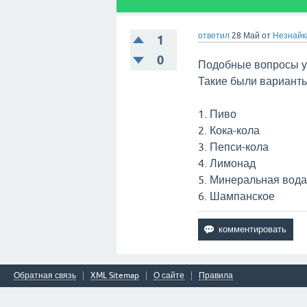
ответил
28 Май
от
Незнайк
1
0
Подобные вопросы уж
Такие были варианты 
1. Пиво
2. Кока-кола
3. Пепси-кола
4. Лимонад
5. Минеральная вод
6. Шампанское
Обратная связь
XML Sitemap
О сайте
Правила