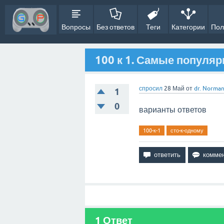
Вопросы
Без ответов
Теги
Категории
Пол
100 к 1. Самые популя
спросил
28 Май
от
dr. Norma
1
0
варианты ответов
100-к-1
сто-к-одному
1
Ответ