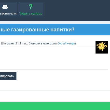
ьзователи
Задать вопрос
рные газированные напитки?
n
Штурман
(
11.1 тыс.
баллов)
в категории
Онлайн-игры