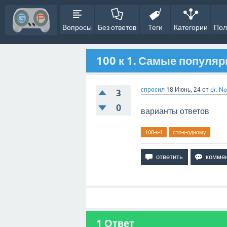
Вопросы
Без ответов
Теги
Категории
Пол
100 к 1. Самые популя
спросил
18 Июнь, 24
от
dr. N
3
0
варианты ответов
100-к-1
сто-к-одному
1
Ответ