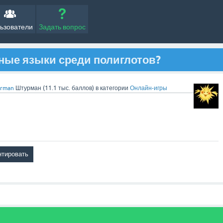
ьзователи
Задать вопрос
рные языки среди полиглотов?
orman
Штурман
(
11.1 тыс.
баллов)
в категории
Онлайн-игры