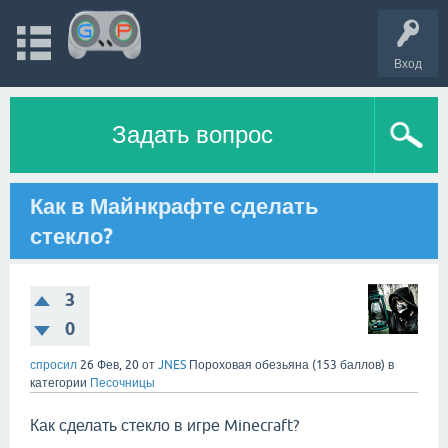
Вход
Задать вопрос
Как в Майнкрафте сделать
стекло?
3
0
спросил
26 Фев, 20
от
JNES
Пороховая обезьяна
(
153
баллов)
в
категории
Песочницы
Как сделать стекло в игре Minecraft?