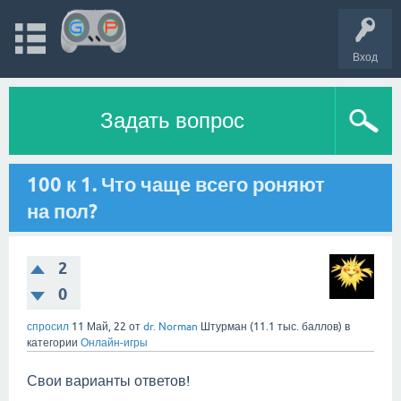
Вход
Задать вопрос
100 к 1. Что чаще всего роняют
на пол?
2
0
спросил
11 Май, 22
от
dr. Norman
Штурман
(
11.1 тыс.
баллов)
в
категории
Онлайн-игры
Свои варианты ответов!