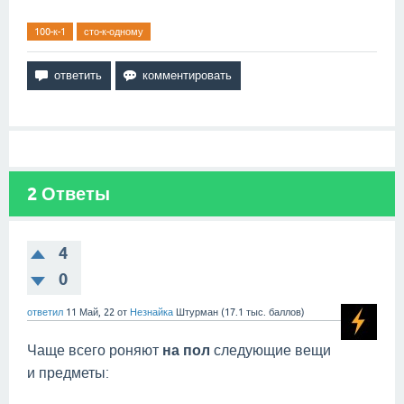
100-к-1
сто-к-одному
2
Ответы
4
0
ответил
11 Май, 22
от
Незнайка
Штурман
(
17.1 тыс.
баллов)
Чаще всего роняют
на пол
следующие вещи
и предметы: