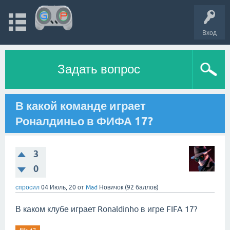
Вход
Задать вопрос
В какой команде играет
Роналдиньо в ФИФА 17?
3
0
спросил
04 Июль, 20
от
Mad
Новичок
(
92
баллов)
В каком клубе играет Ronaldinho в игре FIFA 17?