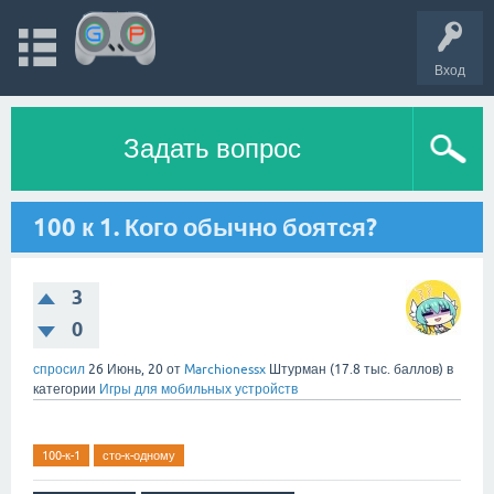
Вход
Задать вопрос
100 к 1. Кого обычно боятся?
3
0
спросил
26 Июнь, 20
от
Marchionessx
Штурман
(
17.8 тыс.
баллов)
в
категории
Игры для мобильных устройств
100-к-1
сто-к-одному