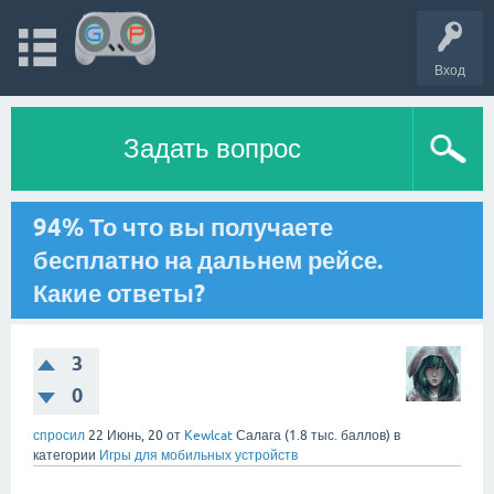
Вход
Задать вопрос
94% То что вы получаете
бесплатно на дальнем рейсе.
Какие ответы?
3
0
спросил
22 Июнь, 20
от
Kewlcat
Салага
(
1.8 тыс.
баллов)
в
категории
Игры для мобильных устройств