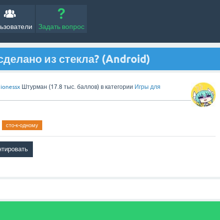
ьзователи
Задать вопрос
 сделано из стекла? (Android)
ionessx
Штурман
(
17.8 тыс.
баллов)
в категории
Игры для
сто-к-одному