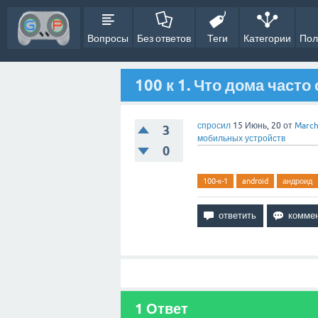
Вопросы
Без ответов
Теги
Категории
Пол
100 к 1. Что дома часто
спросил
15 Июнь, 20
от
March
3
мобильных устройств
0
100-к-1
android
андроид
1
Ответ