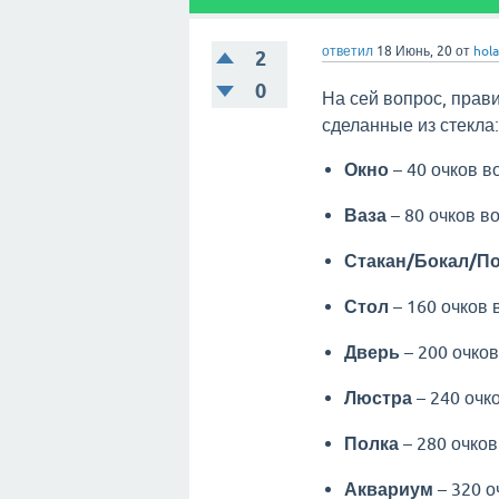
ответил
18 Июнь, 20
от
hol
2
0
На сей вопрос, пра
сделанные из стекла
Окно
– 40 очков в
Ваза
– 80 очков в
Стакан/Бокал/П
Стол
– 160 очков 
Дверь
– 200 очков
Люстра
– 240 очк
Полка
– 280 очков
Аквариум
– 320 о