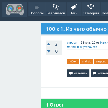
Вопросы
Без ответов
Теги
Категории
Пол
100 к 1. Из чего обычно
спросил
12 Июнь, 20
от
March
3
мобильных устройств
0
100-к-1
android
андроид
1
Ответ