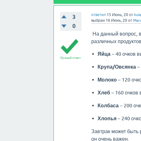
ответил
15 Июнь, 20
от
hol
3
выбран
16 Июнь, 20
от
Marc
0
На данный вопрос, 
различных продуктов
Яйца
– 40 очков в
Лучший ответ
Крупа/Овсянка
– 
Молоко
– 120 очк
Хлеб
– 160 очков 
Колбаса
– 200 очк
Хлопья
– 240 очк
Завтрак может быть р
он очень важен.