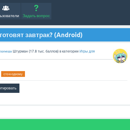
ьзователи
Задать вопрос
 готовят завтрак? (Android)
ionessx
Штурман
(
17.8 тыс.
баллов)
в категории
Игры для
сто-к-одному