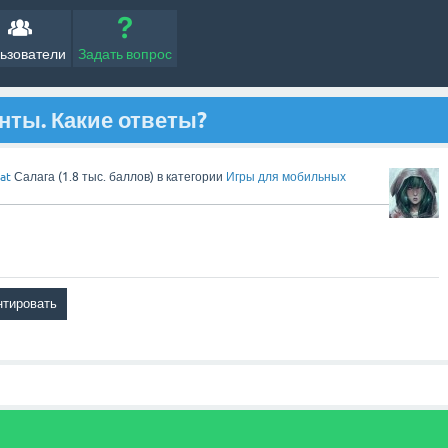
ьзователи
Задать вопрос
ты. Какие ответы?
at
Салага
(
1.8 тыс.
баллов)
в категории
Игры для мобильных