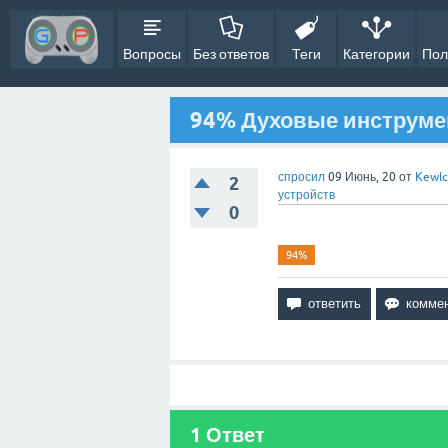
Вопросы
Без ответов
Теги
Категории
Пол
94% Духовые инструмен
спросил
09 Июнь, 20
от
Kewlc
2
устройств
0
94%
1
Ответ