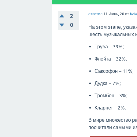
ответил
11 Июнь, 20
от
hol
2
0
На этом этапе, указ
шесть музыкальных и
Труба – 39%;
Флейта – 32%;
Саксофон – 11%;
Дудка – 7%;
Тромбон – 3%;
Кларнет – 2%.
В мире множество ра
посчитали самыми и