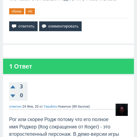
nfsmw
nfs
1
Ответ
3
0
ответил
24 Фев, 20
от
Yasuhiro
Новичок
(
89
баллов)
Рог или скорее Родж потому что его полное
имя Роджер (Rog сокращение от Roger) - это
второстепенный персонаж. В демо-версии игры