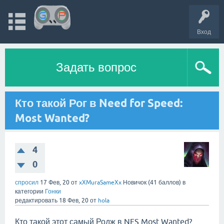
Вход
Задать вопрос
Кто такой Рог в Need for Speed:
Most Wanted?
4
0
спросил
17 Фев, 20
от
xXMuraSameXx
Новичок
(
41
баллов)
в
категории
Гонки
редактировать
18 Фев, 20
от
hola
Кто такой этот самый Родж в NFS Most Wanted?