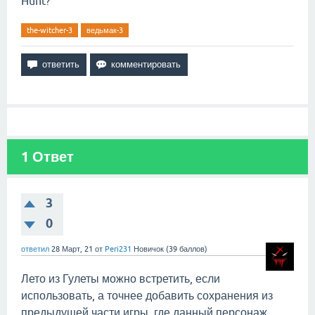
Hunt?
the-witcher-3
ведьмак-3
1
Ответ
3
0
ответил
28 Март, 21
от
Peri231
Новичок
(
39
баллов)
Лето из Гулеты можно встретить, если
использовать, а точнее добавить сохранения из
предыдущей части игры, где данный персонаж