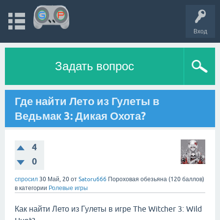
Вход
Задать вопрос
Где найти Лето из Гулеты в
Ведьмак 3: Дикая Охота?
4
0
спросил
30 Май, 20
от
Satoru666
Пороховая обезьяна
(
120
баллов)
в категории
Ролевые игры
Как найти Лето из Гулеты в игре The Witcher 3: Wild