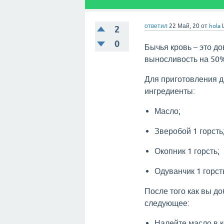
ответил
22 Май, 20
от
hola
2
0
Бычья кровь – это д
выносливость на 50% 
Для приготовления 
ингредиенты:
Масло;
Зверобой 1 горсть
Окопник 1 горсть;
Одуванчик 1 горст
После того как вы до
следующее:
Налейте масло в к