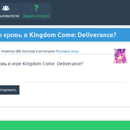
ьзователи
Задать вопрос
 кровь в Kingdom Come: Deliverance?
9
Новичок
(
88
баллов)
в категории
Ролевые игры
овь в игре Kingdom Come: Deliverance?