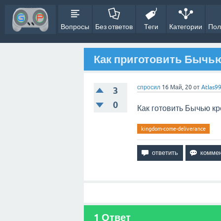
Вопросы
Без ответов
Теги
Категории
Пол
Как приготовить Бычью
спросил
16 Май, 20
от
Atlas9
3
0
Как готовить Бычью кр
kingdom-come-deliverance
1
Ответ