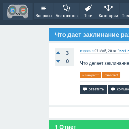
Вопросы
Без ответов
Теги
Категории
Пол
Что дает заклинание р
спросил
07 Май, 20
от
RateLi
3
0
Что делает заклинание
майнкрафт
minecraft
1
Ответ