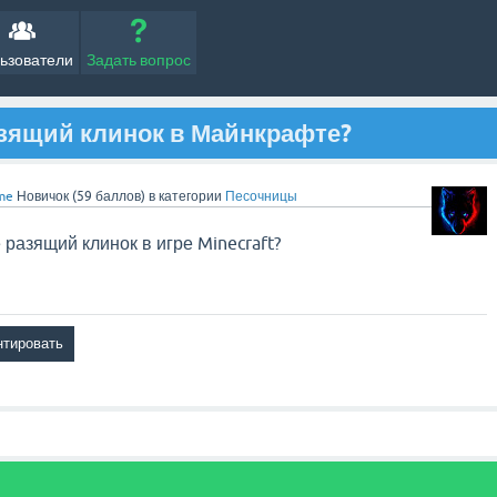
ьзователи
Задать вопрос
азящий клинок в Майнкрафте?
me
Новичок
(
59
баллов)
в категории
Песочницы
 разящий клинок в игре Minecraft?