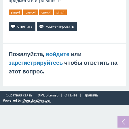
предметы в игре Sims 4?
sims-4
симс-4
симс4
sims4
Пожалуйста,
войдите
или
зарегистрируйтесь
чтобы ответить на
этот вопрос.
Обратная связь
XML Sitemap
О сайте
Правила
Powered by
Question2Answer