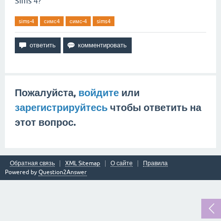
Sims 4?
sims-4
симс4
симс-4
sims4
Пожалуйста,
войдите
или
зарегистрируйтесь
чтобы ответить на
этот вопрос.
Обратная связь
XML Sitemap
О сайте
Правила
Powered by
Question2Answer