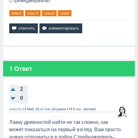
Стрейнджервиль?
sims-4
симс-4
симс4
sims4
1
Ответ
2
0
ответил
15 Май, 20
от
hola
Штурман
(
19.0 тыс.
баллов)
Лавку древностей найти не так сложно, как
может показаться на первый взгляд. Вам просто
нужно отправиться в район Стрейнджервиль-