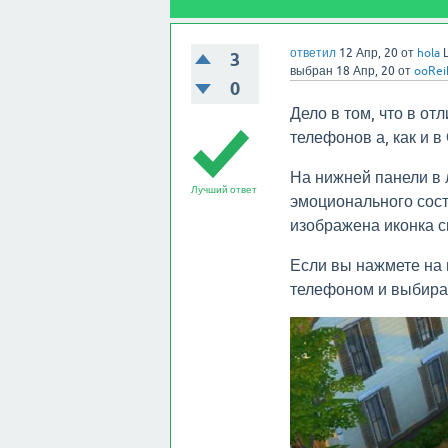
ответил
12 Апр, 20
от
hola
3
выбран
18 Апр, 20
от
ooRei
0
Дело в том, что в о
телефонов а, как и в
На нижней панели в 
Лучший ответ
эмоционального сост
изображена иконка с
Если вы нажмете на 
телефоном и выбира