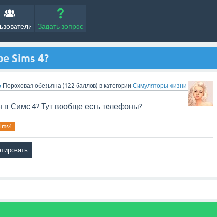
ьзователи
Задать вопрос
ре Sims 4?
o
Пороховая обезьяна
(
122
баллов)
в категории
Симуляторы жизни
н в Симс 4? Тут вообще есть телефоны?
sims4