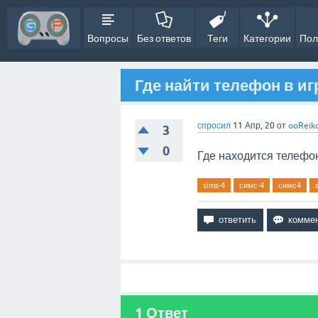
Вопросы
Без ответов
Теги
Категории
Пол
Где найти телефон в иг
спросил
11 Апр, 20
от
ooReik
3
0
Где находится телефо
sims-4
симс-4
симс4
1
Ответ