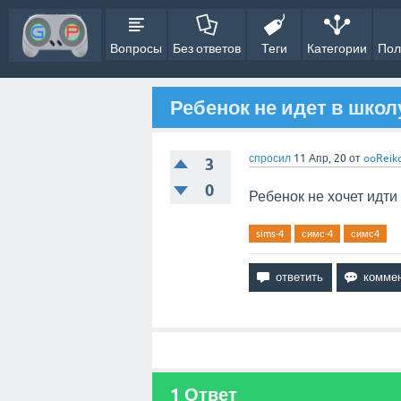
Вопросы
Без ответов
Теги
Категории
Пол
Ребенок не идет в школ
спросил
11 Апр, 20
от
ooReik
3
0
Ребенок не хочет идти 
sims-4
симс-4
симс4
1
Ответ