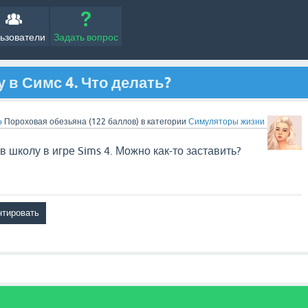
ьзователи
Задать вопрос
у в Симс 4. Что делать?
o
Пороховая обезьяна
(
122
баллов)
в категории
Симуляторы жизни
в школу в игре Sims 4. Можно как-то заставить?