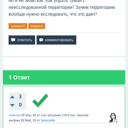
но я не знаю как. Как убрать туман с
неисследованной территории? Зачем территорию
вообще нужно исследовать, что это дает?
тропико-5
tropico-5
1
Ответ
3
0
ответил
03 Апр, 20
от
hola
Штурман
(
19.0 тыс.
баллов)
выбран
30 Май, 20
от
Satoru666