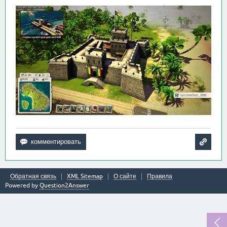
Обратная связь
XML Sitemap
О сайте
Правила
Powered by
Question2Answer