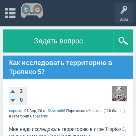
Вход
Задать вопрос
Как исследовать территорию в
Тропико 5?
3
0
спросил
01 Апр, 20
от
Satoru666
Пороховая обезьяна
(
120
баллов)
в категории
Стратегии
Мне надо исследовать территорию в игре Tropico 5,