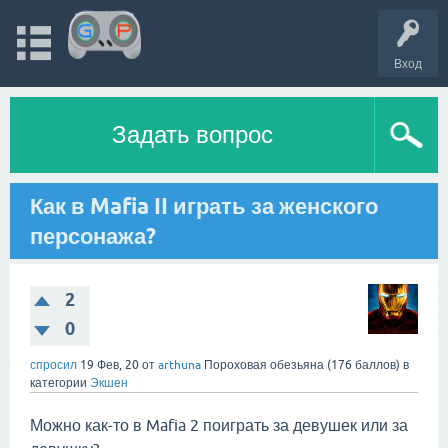
Вход
Задать вопрос
Как в Mafia II играть за женского
персонажа?
2
0
спросил
19 Фев, 20
от
arthuna
Пороховая обезьяна
(
176
баллов)
в
категории
Экшен
Можно как-то в Mafia 2 поиграть за девушек или за