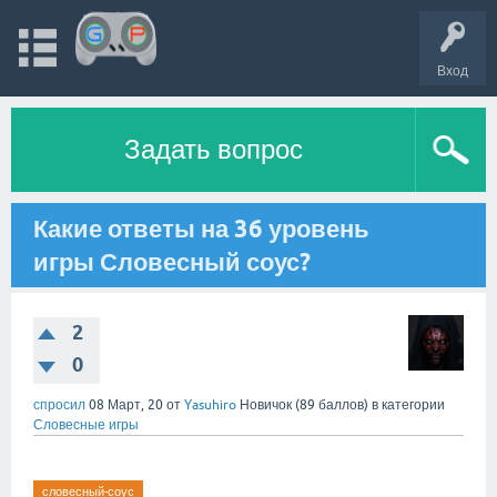
Вход
Задать вопрос
Какие ответы на 36 уровень
игры Словесный соус?
2
0
спросил
08 Март, 20
от
Yasuhiro
Новичок
(
89
баллов)
в категории
Словесные игры
словесный-соус