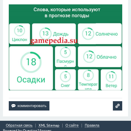
Обратная связь
XML Sitemap
О сайте
Правила
Powered by
Question2Answer