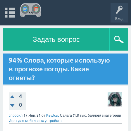
Вход
Задать вопрос
94% Слова, которые использую
в прогнозе погоды. Какие
ответы?
4
0
спросил
17 Янв, 21
от
Kewlcat
Салага
(
1.8 тыс.
баллов)
в категории
Игры для мобильных устройств