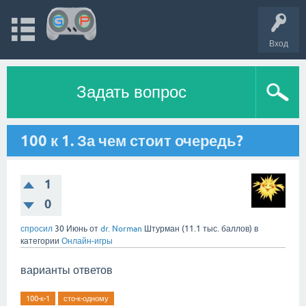
Вход
Задать вопрос
100 к 1. За чем стоит очередь?
1
0
спросил
30 Июнь
от
dr. Norman
Штурман
(
11.1 тыс.
баллов)
в
категории
Онлайн-игры
варианты ответов
100-к-1
сто-к-одному