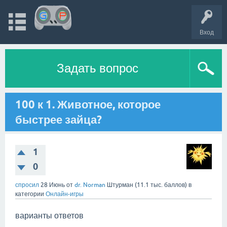
Вход
Задать вопрос
100 к 1. Животное, которое
быстрее зайца?
1
0
спросил
28 Июнь
от
dr. Norman
Штурман
(
11.1 тыс.
баллов)
в
категории
Онлайн-игры
варианты ответов