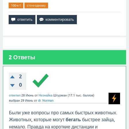
100-к-1
сто-к-одному
2
Ответы
2
0
ответил
28 Июнь
от
Незнайка
Штурман
(
17.1 тыс.
баллов)
выбран
29 Июнь
от
dr. Norman
Были уже вопросы про самых быстрых животных.
Животных, которые могут
бегать
быстрее зайца,
немало. Правда на короткие дистанции и