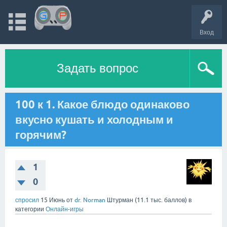
Вход
Задать вопрос
100 к 1. Какое блюдо одинаково
вкусно кушать и холодным и
горячим?
1
0
спросил
15 Июнь
от
dr. Norman
Штурман
(
11.1 тыс.
баллов)
в
категории
Онлайн-игры