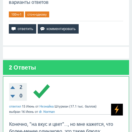
варианты ответов
100-к-1
сто-к-одному
2
Ответы
2
0
ответил
15 Июнь
от
Незнайка
Штурман
(
17.1 тыс.
баллов)
выбран
16 Июнь
от
dr. Norman
Конечно, "на вкус и цвет"..., но мне кажется, что
более-менее одинаково, это такие блюда: