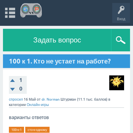
Вход
Задать вопрос
100 к 1. Кто не устает на работе?
1
0
спросил
16 Май
от
dr. Norman
Штурман
(
11.1 тыс.
баллов)
в
категории
Онлайн-игры
варианты ответов
100-к-1
сто-к-одному