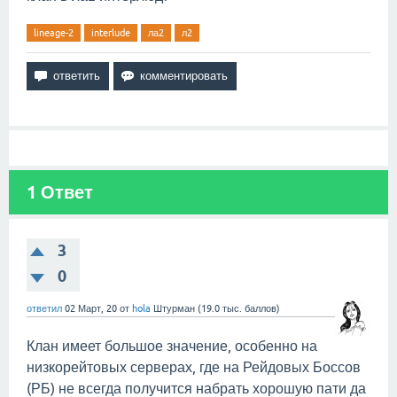
lineage-2
interlude
ла2
л2
1
Ответ
3
0
ответил
02 Март, 20
от
hola
Штурман
(
19.0 тыс.
баллов)
Клан имеет большое значение, особенно на
низкорейтовых серверах, где на Рейдовых Боссов
(РБ) не всегда получится набрать хорошую пати да