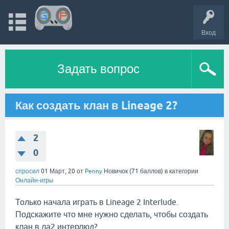
Вход
Задать вопрос
Как создать клан в Lineage 2?
2
0
спросил
01 Март, 20
от
Penny
Новичок
(
71
баллов)
в категории
Онлайн-игры
Только начала играть в Lineage 2 Interlude.
Подскажите что мне нужно сделать, чтобы создать
клан в ла2 интерлюд?