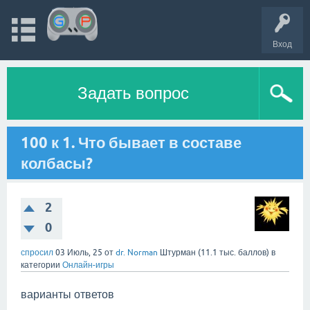
Вход
Задать вопрос
100 к 1. Что бывает в составе
колбасы?
2
0
спросил
03 Июль, 25
от
dr. Norman
Штурман
(
11.1 тыс.
баллов)
в
категории
Онлайн-игры
варианты ответов