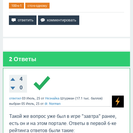
100-к-1
сто-к-одному
2
Ответы
4
0
ответил
03 Июль, 25
от
Незнайка
Штурман
(
17.1 тыс.
баллов)
выбран
05 Июль, 25
от
dr. Norman
Такой же вопрос уже был в игре "завтра" ранее,
есть он и на этом портале. Ответы в первой 6-ке
рейтинга ответов были такие: