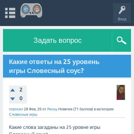
Вход
Задать вопрос
Какие ответы на 25 уровень
игры Словесный соус?
2
0
спросил
28 Фев, 20
от
Penny
Новичок
(
71
баллов)
в категории
Словесные игры
Какие слова загаданы на 25 уровне игры