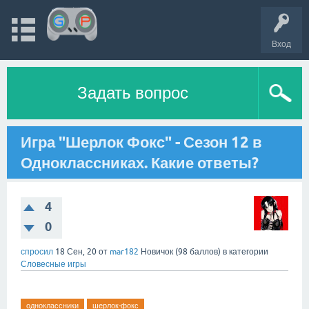
Вход
Задать вопрос
Игра "Шерлок Фокс" - Сезон 12 в
Одноклассниках. Какие ответы?
4
0
спросил
18 Сен, 20
от
mar182
Новичок
(
98
баллов)
в категории
Словесные игры
одноклассники
шерлок-фокс