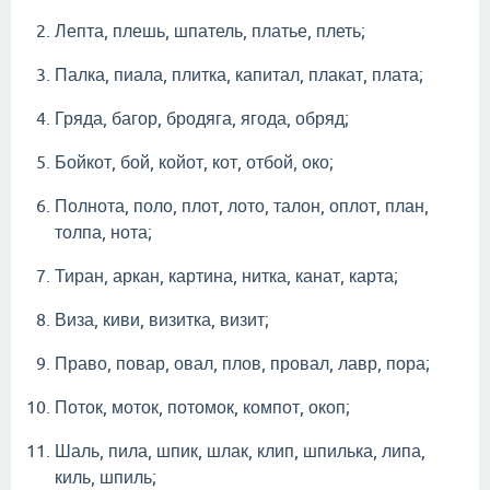
Лепта, плешь, шпатель, платье, плеть;
Палка, пиала, плитка, капитал, плакат, плата;
Гряда, багор, бродяга, ягода, обряд;
Бойкот, бой, койот, кот, отбой, око;
Полнота, поло, плот, лото, талон, оплот, план,
толпа, нота;
Тиран, аркан, картина, нитка, канат, карта;
Виза, киви, визитка, визит;
Право, повар, овал, плов, провал, лавр, пора;
Поток, моток, потомок, компот, окоп;
Шаль, пила, шпик, шлак, клип, шпилька, липа,
киль, шпиль;