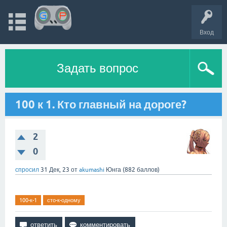
Вход
Задать вопрос
100 к 1. Кто главный на дороге?
2
0
спросил
31 Дек, 23
от
akumashi
Юнга
(
882
баллов)
100-к-1
сто-к-одному