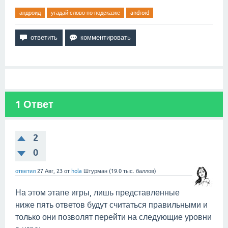
андроид
угадай-слово-по-подсказке
android
1
Ответ
2
0
ответил
27 Авг, 23
от
hola
Штурман
(
19.0 тыс.
баллов)
На этом этапе игры, лишь представленные
ниже пять ответов будут считаться правильными и
только они позволят перейти на следующие уровни