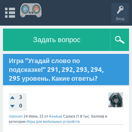
Вход
Задать вопрос
Игра "Угадай слово по
подсказке!" 291, 292, 293, 294,
295 уровень. Какие ответы?
3
0
спросил
24 Июнь, 22
от
Kewlcat
Салага
(
1.8 тыс.
баллов)
в
категории
Игры для мобильных устройств