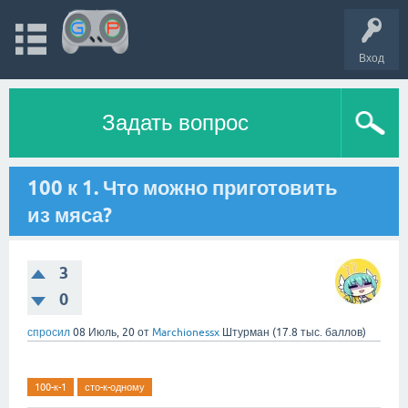
Вход
Задать вопрос
100 к 1. Что можно приготовить
из мяса?
3
0
спросил
08 Июль, 20
от
Marchionessx
Штурман
(
17.8 тыс.
баллов)
100-к-1
сто-к-одному